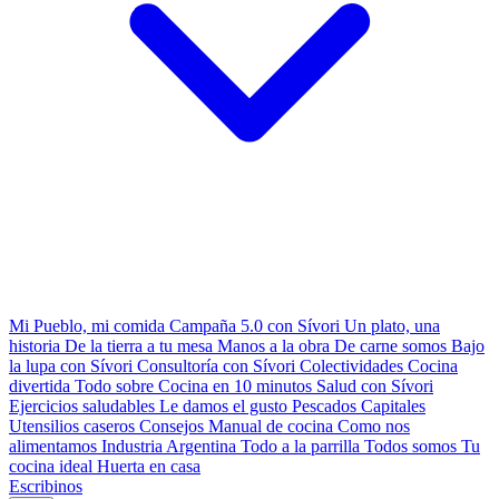
Mi Pueblo, mi comida
Campaña 5.0 con Sívori
Un plato, una
historia
De la tierra a tu mesa
Manos a la obra
De carne somos
Bajo
la lupa con Sívori
Consultoría con Sívori
Colectividades
Cocina
divertida
Todo sobre
Cocina en 10 minutos
Salud con Sívori
Ejercicios saludables
Le damos el gusto
Pescados Capitales
Utensilios caseros
Consejos
Manual de cocina
Como nos
alimentamos
Industria Argentina
Todo a la parrilla
Todos somos
Tu
cocina ideal
Huerta en casa
Escribinos