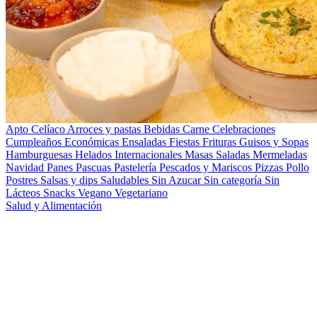
Apto Celíaco
Arroces y pastas
Bebidas
Carne
Celebraciones
Cumpleaños
Económicas
Ensaladas
Fiestas
Frituras
Guisos y Sopas
Hamburguesas
Helados
Internacionales
Masas Saladas
Mermeladas
Navidad
Panes
Pascuas
Pastelería
Pescados y Mariscos
Pizzas
Pollo
Postres
Salsas y dips
Saludables
Sin Azucar
Sin categoría
Sin
Lácteos
Snacks
Vegano
Vegetariano
Salud y Alimentación